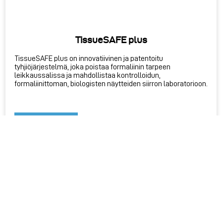
TissueSAFE plus
TissueSAFE plus on innovatiivinen ja patentoitu
tyhjiöjärjestelmä, joka poistaa formaliinin tarpeen
leikkaussalissa ja mahdollistaa kontrolloidun,
formaliinittoman, biologisten näytteiden siirron laboratorioon.
OTA YHTEYTTÄ
LUE LISÄÄ VALMISTAJAN SIVUILLA