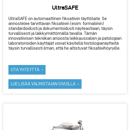
UltraSAFE
UltraSAFE on automaattinen fiksatiivin täyttölaite. Se
annostelee tarvittavan fiksatiivin (esim. formaliinin)
standardoidusti ja dokumentoidusti näyteastiaan, täysin
turvallisesti ja läikkymättömällä tavalla. Tämän
innovatiivisen tekniikan ansiosta leikkaussalien ja patologian
laboratorioiden käyttäjät voivat käsitellä histologianäytteitä
täysin turvallisesti ilman, että he altistuvat fiksatiivihöyryille.
OTA YHTEYTTÄ
LUE LISÄÄ VALMISTAJAN SIVUILLA