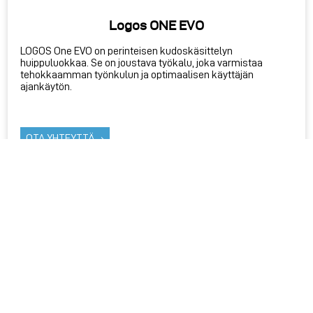
Logos ONE EVO
LOGOS One EVO on perinteisen kudoskäsittelyn
huippuluokkaa. Se on joustava työkalu, joka varmistaa
tehokkaamman työnkulun ja optimaalisen käyttäjän
ajankäytön.
OTA YHTEYTTÄ
LUE LISÄÄ VALMISTAJAN SIVUILLA